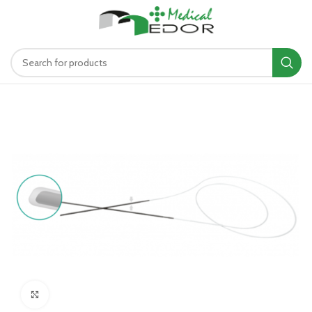
د.ت
0.00
MENU
Click to enlarge