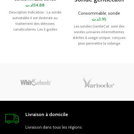
د.ت
154.88
Description Indication : La sonde
Consommable
,
sonde
autostable II est destinée au
د.ت
3.95
traitement des sténoses
Les sondes GentleCat sont des
canaliculaires. Les 2 guides
sondes urinaires intermittentes
métalliques permettent
stériles à usage unique, conçues
l’introduction de
pour permettre la vidange
régulière de la
Livraison à domicile
Livraison dans tous les régions