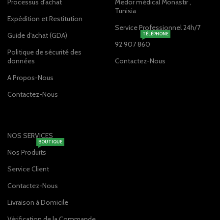
Processus d'achat
Medor médical Monastir ,
Tunisia
Expédition et Restitution
Service Professionnel 24h/7
Guide d'achat (GDA)
TÉLÉPHONE
92 907 860
Politique de sécurité des
données
Contactez-Nous
A Propos-Nous
Contactez-Nous
NOS SERVICES
BOUTIQUE
Nos Produits
Service Client
Contactez-Nous
Livraison à Domicile
Vérification de la Commande