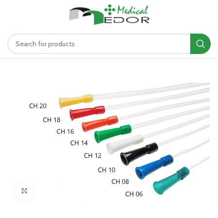
د.ت
0.00
MENU
Click to enlarge