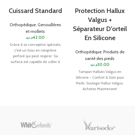
Cuissard Standard
Protection Hallux
Valgus +
Orthopédique
,
Genouillères
Séparateur D’orteil
et mollets
En Silicone
د.ت
42.00
Grâce à sa conception spéciale,
c'est un tissu en néoprène
Orthopédique
,
Produits de
perforé qui peut respirer. Sa
santé des pieds
surface est capable de coller à
د.ت
30.00
un support velcro. TAILLE
Tampon Halluks Valgus en
UNIQUE
Silicone - Confort & Soin pour
Pieds. Soulage Hallux Valgus.
Achetez Maintenant!