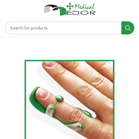
د.ت
0.00
MENU