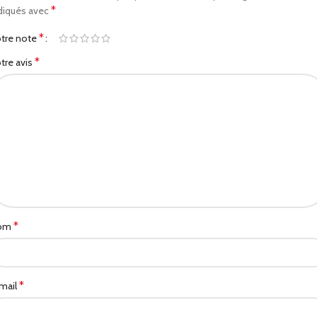
*
diqués avec
*
tre note
*
tre avis
*
om
*
mail